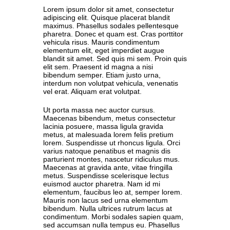
Lorem ipsum dolor sit amet, consectetur
adipiscing elit. Quisque placerat blandit
maximus. Phasellus sodales pellentesque
pharetra. Donec et quam est. Cras porttitor
vehicula risus. Mauris condimentum
elementum elit, eget imperdiet augue
blandit sit amet. Sed quis mi sem. Proin quis
elit sem. Praesent id magna a nisi
bibendum semper. Etiam justo urna,
interdum non volutpat vehicula, venenatis
vel erat. Aliquam erat volutpat.
Ut porta massa nec auctor cursus.
Maecenas bibendum, metus consectetur
lacinia posuere, massa ligula gravida
metus, at malesuada lorem felis pretium
lorem. Suspendisse ut rhoncus ligula. Orci
varius natoque penatibus et magnis dis
parturient montes, nascetur ridiculus mus.
Maecenas at gravida ante, vitae fringilla
metus. Suspendisse scelerisque lectus
euismod auctor pharetra. Nam id mi
elementum, faucibus leo at, semper lorem.
Mauris non lacus sed urna elementum
bibendum. Nulla ultrices rutrum lacus at
condimentum. Morbi sodales sapien quam,
sed accumsan nulla tempus eu. Phasellus