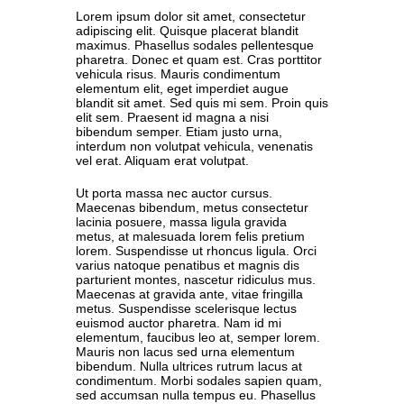
Lorem ipsum dolor sit amet, consectetur
adipiscing elit. Quisque placerat blandit
maximus. Phasellus sodales pellentesque
pharetra. Donec et quam est. Cras porttitor
vehicula risus. Mauris condimentum
elementum elit, eget imperdiet augue
blandit sit amet. Sed quis mi sem. Proin quis
elit sem. Praesent id magna a nisi
bibendum semper. Etiam justo urna,
interdum non volutpat vehicula, venenatis
vel erat. Aliquam erat volutpat.
Ut porta massa nec auctor cursus.
Maecenas bibendum, metus consectetur
lacinia posuere, massa ligula gravida
metus, at malesuada lorem felis pretium
lorem. Suspendisse ut rhoncus ligula. Orci
varius natoque penatibus et magnis dis
parturient montes, nascetur ridiculus mus.
Maecenas at gravida ante, vitae fringilla
metus. Suspendisse scelerisque lectus
euismod auctor pharetra. Nam id mi
elementum, faucibus leo at, semper lorem.
Mauris non lacus sed urna elementum
bibendum. Nulla ultrices rutrum lacus at
condimentum. Morbi sodales sapien quam,
sed accumsan nulla tempus eu. Phasellus